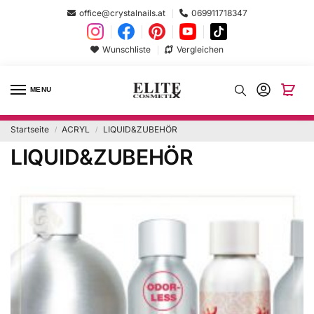
office@crystalnails.at
069911718347
Wunschliste
Vergleichen
MENU
Startseite
ACRYL
LIQUID&ZUBEHÖR
/
/
LIQUID&ZUBEHÖR