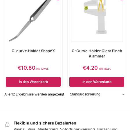
C-curve Holder ShapeX
C-Curve Holder Clear Pinch
Klammer
€
10.80
€
4.20
inkl Mwst.
inkl Mwst.
In den Warenkorb
In den Warenkorb
Alle 12 Ergebnisse werden angezeigt
Flexible und sichere Bezalarten
Paypal, Visa, Mastercard, Sofortüberweisung, Barzahlung