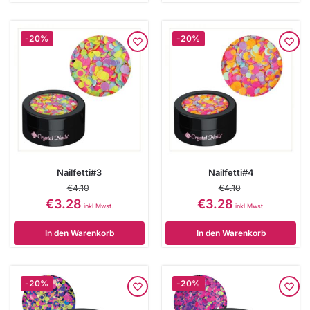
-20%
-20%
Nailfetti#3
Nailfetti#4
€
4.10
€
4.10
€
3.28
€
3.28
inkl Mwst.
inkl Mwst.
In den Warenkorb
In den Warenkorb
-20%
-20%