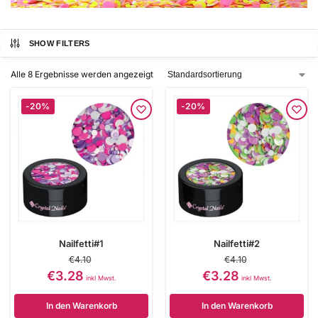
SHOW FILTERS
Alle 8 Ergebnisse werden angezeigt
-20%
-20%
Nailfetti#1
Nailfetti#2
€
4.10
€
4.10
€
3.28
€
3.28
inkl Mwst.
inkl Mwst.
In den Warenkorb
In den Warenkorb