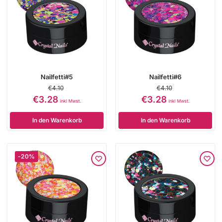
Nailfetti#5
Nailfetti#6
€
4.10
€
4.10
€
3.28
€
3.28
inkl Mwst.
inkl Mwst.
In den Warenkorb
In den Warenkorb
-20%