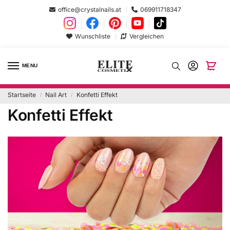
office@crystalnails.at
069911718347
Wunschliste
Vergleichen
MENU
Startseite
Nail Art
Konfetti Effekt
/
/
Konfetti Effekt