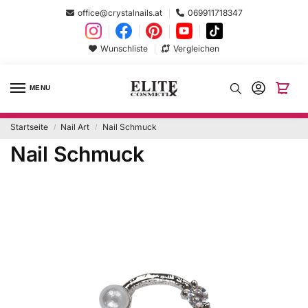
office@crystalnails.at
069911718347
Wunschliste
Vergleichen
MENU
Startseite
Nail Art
Nail Schmuck
/
/
Nail Schmuck