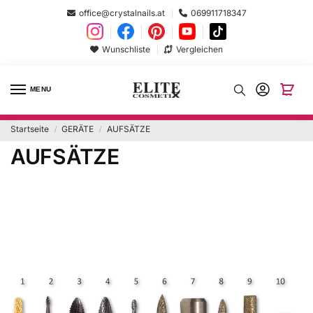
office@crystalnails.at
069911718347
Wunschliste
Vergleichen
MENU
Startseite
GERÄTE
AUFSÄTZE
/
/
AUFSÄTZE