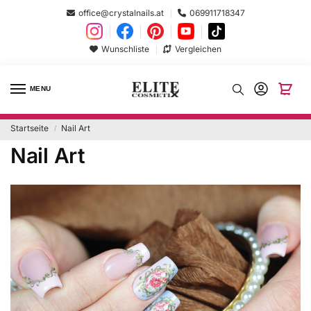
office@crystalnails.at
069911718347
Wunschliste
Vergleichen
MENU
Startseite
Nail Art
/
Nail Art