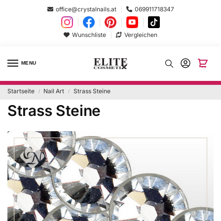
office@crystalnails.at
069911718347
Wunschliste
Vergleichen
MENU
Startseite
Nail Art
Strass Steine
/
/
Strass Steine