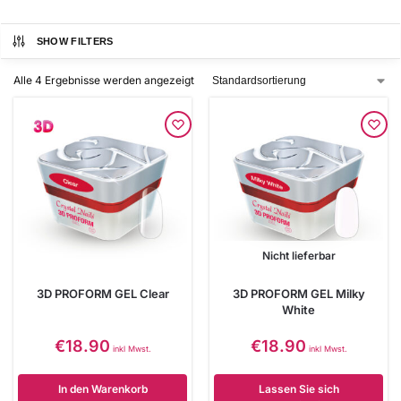
SHOW FILTERS
Alle 4 Ergebnisse werden angezeigt
Nicht lieferbar
3D PROFORM GEL Clear
3D PROFORM GEL Milky
White
€
18.90
€
18.90
inkl Mwst.
inkl Mwst.
In den Warenkorb
Lassen Sie sich