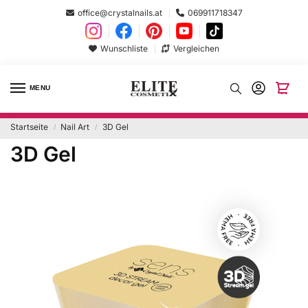
office@crystalnails.at
069911718347
Wunschliste
Vergleichen
MENU
Startseite
Nail Art
3D Gel
/
/
3D Gel