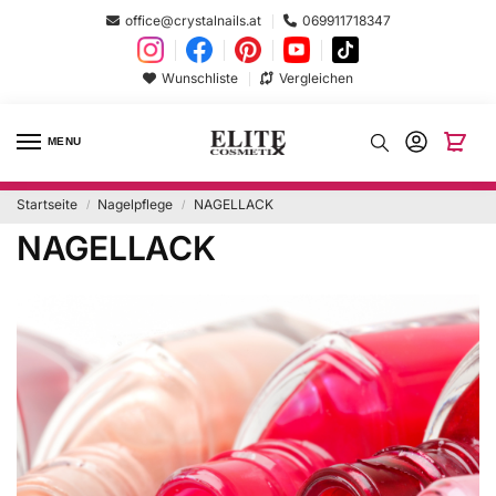
office@crystalnails.at
069911718347
Wunschliste
Vergleichen
MENU
Startseite
Nagelpflege
NAGELLACK
/
/
NAGELLACK