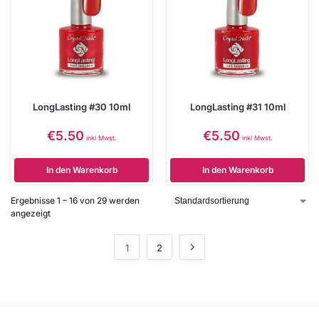
LongLasting #30 10ml
LongLasting #31 10ml
€
5.50
€
5.50
inkl Mwst.
inkl Mwst.
In den Warenkorb
In den Warenkorb
Ergebnisse 1 – 16 von 29 werden
angezeigt
1
2