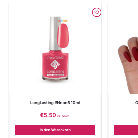
LongLasting #Neon6 10ml
G
€
5.50
inkl Mwst.
In den Warenkorb