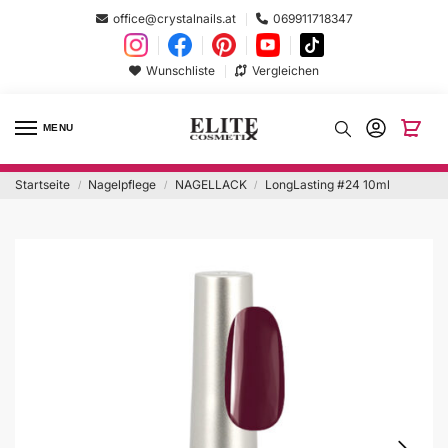
office@crystalnails.at
069911718347
Wunschliste
Vergleichen
MENU
Startseite
Nagelpflege
NAGELLACK
LongLasting #24 10ml
/
/
/