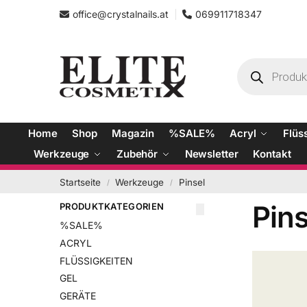
office@crystalnails.at
069911718347
Home
Shop
Magazin
%SALE%
Acryl
Flüs
Werkzeuge
Zubehör
Newsletter
Kontakt
Startseite
Werkzeuge
Pinsel
/
/
Pins
PRODUKTKATEGORIEN
%SALE%
ACRYL
FLÜSSIGKEITEN
GEL
GERÄTE