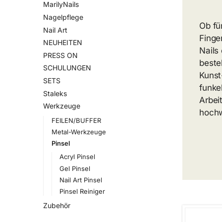
MarilyNails
Nagelpflege
Ob fü
Nail Art
Finge
NEUHEITEN
Nails
PRESS ON
beste
SCHULUNGEN
Kunst
SETS
funke
Staleks
Arbei
Werkzeuge
hochw
FEILEN/BUFFER
Metal-Werkzeuge
Pinsel
Acryl Pinsel
Gel Pinsel
Nail Art Pinsel
Pinsel Reiniger
Zubehör