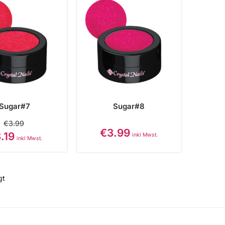
Sugar#7
Sugar#8
€
3.99
€
3.99
.19
inkl Mwst.
inkl Mwst.
gt