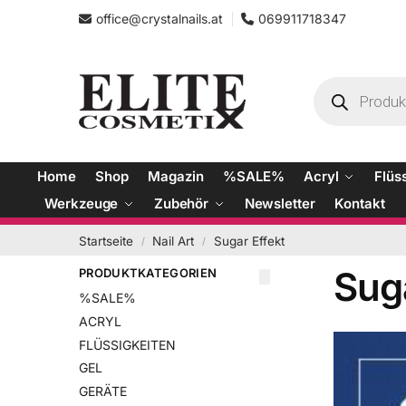
office@crystalnails.at
069911718347
Home
Shop
Magazin
%SALE%
Acryl
Flüs
Werkzeuge
Zubehör
Newsletter
Kontakt
Startseite
Nail Art
Sugar Effekt
/
/
Suga
PRODUKTKATEGORIEN
%SALE%
ACRYL
FLÜSSIGKEITEN
GEL
GERÄTE