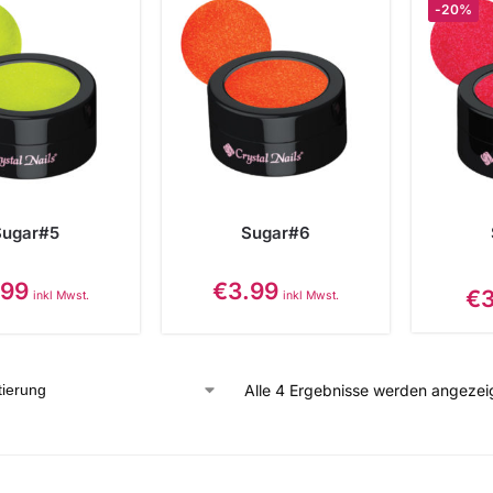
-20%
Sugar#5
Sugar#6
.99
€
3.99
€
3
inkl Mwst.
inkl Mwst.
Alle 4 Ergebnisse werden angezei