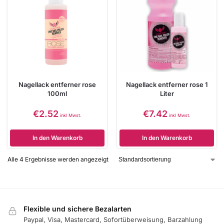
Nagellack entferner rose
Nagellack entferner rose 1
100ml
Liter
€
2.52
€
7.42
inkl Mwst.
inkl Mwst.
In den Warenkorb
In den Warenkorb
Alle 4 Ergebnisse werden angezeigt
Flexible und sichere Bezalarten
Paypal, Visa, Mastercard, Sofortüberweisung, Barzahlung