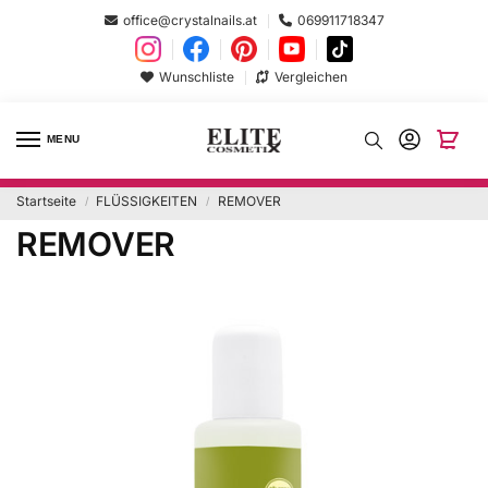
office@crystalnails.at
069911718347
Wunschliste
Vergleichen
MENU
Startseite
FLÜSSIGKEITEN
REMOVER
/
/
REMOVER