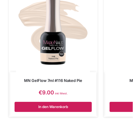
MN GelFlow 7ml #116 Naked Pie
M
€
9.00
inkl Mwst.
In den Warenkorb