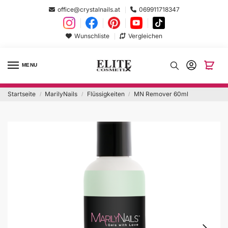
office@crystalnails.at
069911718347
Wunschliste
Vergleichen
MENU
Startseite
MarilyNails
Flüssigkeiten
MN Remover 60ml
/
/
/