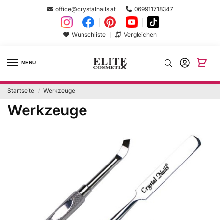
office@crystalnails.at
069911718347
Wunschliste
Vergleichen
MENU
Startseite
Werkzeuge
/
Werkzeuge