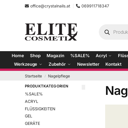
office@crystalnails.at
069911718347
Home
Shop
Magazin
%SALE%
Acryl
Flüs
Werkzeuge
Zubehör
Newsletter
Kontakt
Startseite
Nagelpflege
/
Nag
PRODUKTKATEGORIEN
%SALE%
ACRYL
FLÜSSIGKEITEN
GEL
GERÄTE