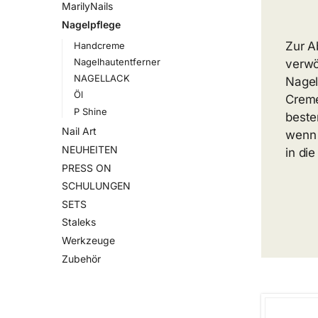
MarilyNails
Nagelpflege
Zur A
Handcreme
Nagelhautentferner
verwö
NAGELLACK
Nagel
Öl
Creme
P Shine
beste
Nail Art
wenn 
NEUHEITEN
in di
PRESS ON
SCHULUNGEN
SETS
Staleks
Werkzeuge
Zubehör