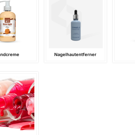
andcreme
Nagelhautentferner