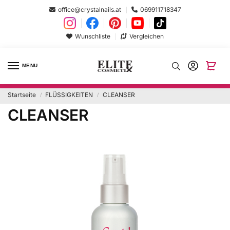
office@crystalnails.at
069911718347
Wunschliste
Vergleichen
MENU
Startseite
FLÜSSIGKEITEN
CLEANSER
/
/
CLEANSER