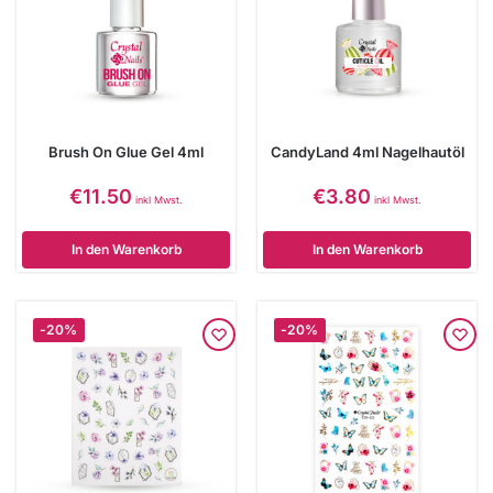
Brush On Glue Gel 4ml
CandyLand 4ml Nagelhautöl
€
11.50
€
3.80
inkl Mwst.
inkl Mwst.
In den Warenkorb
In den Warenkorb
-20%
-20%