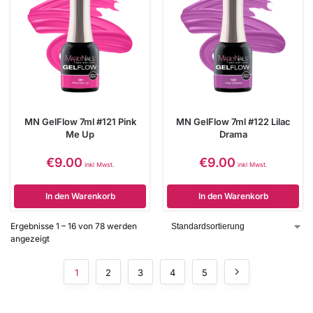
MN GelFlow 7ml #121 Pink
MN GelFlow 7ml #122 Lilac
Me Up
Drama
€
9.00
€
9.00
inkl Mwst.
inkl Mwst.
In den Warenkorb
In den Warenkorb
Ergebnisse 1 – 16 von 78 werden
angezeigt
1
2
3
4
5