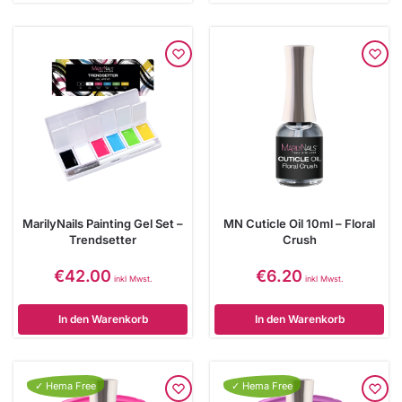
MarilyNails Painting Gel Set –
MN Cuticle Oil 10ml – Floral
Trendsetter
Crush
€
42.00
€
6.20
inkl Mwst.
inkl Mwst.
In den Warenkorb
In den Warenkorb
✓ Hema Free
✓ Hema Free