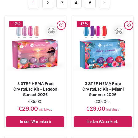
1
2
3
4
5
-17%
-17%
3 STEP HEMA Free
3 STEP HEMA Free
CrystaLac Kit – Lagoon
CrystaLac Kit – Miami
Sunset 2026
Summer 2026
€
35.00
€
35.00
€
29.00
€
29.00
inkl Mwst.
inkl Mwst.
In den Warenkorb
In den Warenkorb