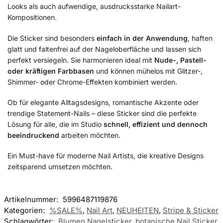
Looks als auch aufwendige, ausdrucksstarke Nailart-
Kompositionen.
Die Sticker sind besonders
einfach in der Anwendung
, haften
glatt und faltenfrei auf der Nageloberfläche und lassen sich
perfekt versiegeln. Sie harmonieren ideal mit
Nude-, Pastell-
oder kräftigen Farbbasen
und können mühelos mit Glitzer-,
Shimmer- oder Chrome-Effekten kombiniert werden.
Ob für elegante Alltagsdesigns, romantische Akzente oder
trendige Statement-Nails – diese Sticker sind die perfekte
Lösung für alle, die im Studio
schnell, effizient und dennoch
beeindruckend
arbeiten möchten.
Ein Must-have für moderne Nail Artists, die kreative Designs
zeitsparend umsetzen möchten.
Artikelnummer:
5996487119876
Kategorien:
%SALE%
,
Nail Art
,
NEUHEITEN
,
Stripe & Sticker
Schlagwörter:
Blumen Nagelsticker
,
botanische Nail Sticker
,