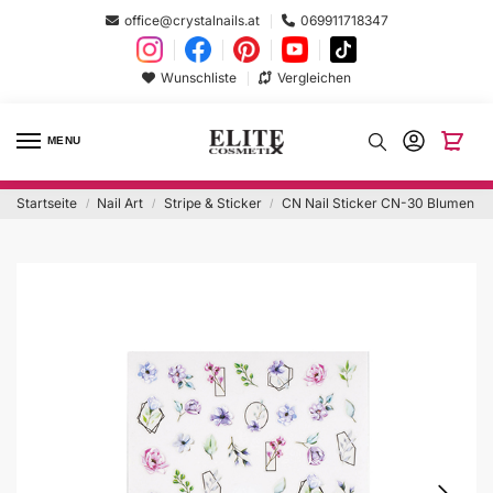
office@crystalnails.at
069911718347
Wunschliste
Vergleichen
MENU
Startseite
Nail Art
Stripe & Sticker
CN Nail Sticker CN-30 Blumen
/
/
/