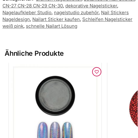
CN-27 CN-28 CN-29 CN-30
,
dekorative Nagelsticker
,
Nagelaufkleber Studio
,
nagelstudio zubehör
,
Nail Stickers
Nageldesign
,
Nailart Sticker kaufen
,
Schleifen Nagelsticker
weiß pink
,
schnelle Nailart Lösung
Ähnliche Produkte