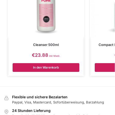
Cleanser 500ml
Compact B
€
23.88
inkl Mwst.
In den Warenkorb
Flexible und sichere Bezalarten
Paypal, Visa, Mastercard, Sofortüberweisung, Barzahlung
24 Stunden Lieferung