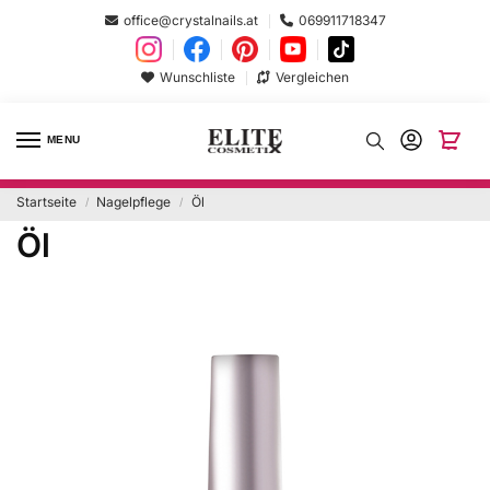
office@crystalnails.at
069911718347
Wunschliste
Vergleichen
MENU
Startseite
Nagelpflege
Öl
/
/
Öl