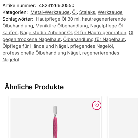
Artikelnummer:
4823126600550
Kategorien:
Metal-Werkzeuge
,
Öl
,
Staleks
,
Werkzeuge
Schlagwörter:
Hautpflege Öl 30 ml
,
hautregenerierende
Ölbehandlung
,
Maniküre Ölbehandlung
,
Nagelpflege Öl
kaufen
,
Nagelstudio Zubehör Öl
,
Öl für Hautregeneration
,
Öl
gegen trockene Nagelhaut
,
Ölbehandlung für Nagelhaut
,
Ölpflege für Hände und Nägel
,
pflegendes Nagelöl
,
professionelle Ölbehandlung Nägel
,
regenerierendes
Nagelöl
Ähnliche Produkte