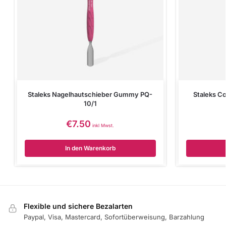
Staleks Nagelhautschieber Gummy PQ-
Staleks C
10/1
€
7.50
inkl Mwst.
In den Warenkorb
Flexible und sichere Bezalarten
Paypal, Visa, Mastercard, Sofortüberweisung, Barzahlung