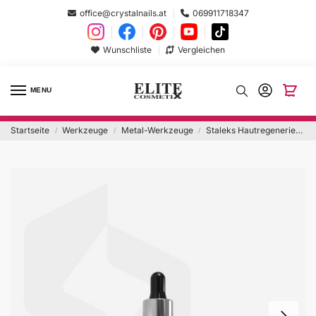
office@crystalnails.at
069911718347
Wunschliste
Vergleichen
MENU
Startseite
Werkzeuge
Metal-Werkzeuge
Staleks Hautregenerierendes Öl 30ml
/
/
/