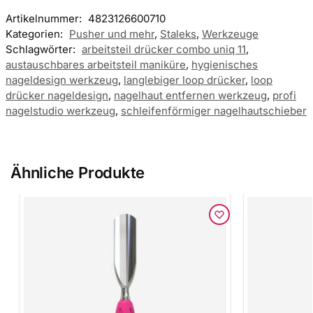
Artikelnummer:
4823126600710
Kategorien:
Pusher und mehr
,
Staleks
,
Werkzeuge
Schlagwörter:
arbeitsteil drücker combo uniq 11
,
austauschbares arbeitsteil maniküre
,
hygienisches
nageldesign werkzeug
,
langlebiger loop drücker
,
loop
drücker nageldesign
,
nagelhaut entfernen werkzeug
,
profi
nagelstudio werkzeug
,
schleifenförmiger nagelhautschieber
Ähnliche Produkte