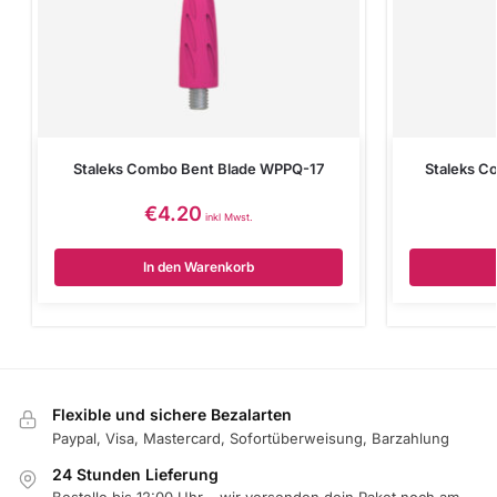
Staleks Combo Bent Blade WPPQ-17
Staleks C
€
4.20
inkl Mwst.
In den Warenkorb
Flexible und sichere Bezalarten
Paypal, Visa, Mastercard, Sofortüberweisung, Barzahlung
24 Stunden Lieferung