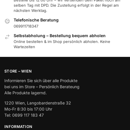
Bestelle bis 12:00 Uhr – wir versenden dein Paket noch am
selben Tag mit DPD. Die Zustellung erfolgt in der Regel am
nächsten Werktag.
Telefonische Beratung
069911718347
Selbstabholung – Bestellung bequem abholen
Online bestellen & im Shop persönlich abholen. Keine
Wartezeiten
STORE – WIEN
Informieren Sie sich über alle Produkte
bei uns im Store – Persönlich Berateung
Alle Produkte lagernd.
1220 Wien, Langobardenstraße 32
Mo-Fr 8:30 bis 17:00 Uhr
Tel: 0699 117 183 47
INFORMATION