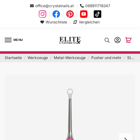
office@crystalnails.at
069911718347
Wunschliste
Vergleichen
MENU
Startseite
Werkzeuge
Metal-Werkzeuge
Pusher und mehr
Staleks Combo Loop Pusher WPPQ-11
/
/
/
/