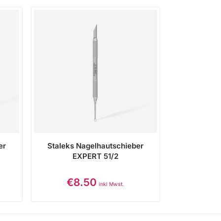
er
Staleks Nagelhautschieber
EXPERT 51/2
€
8.50
inkl Mwst.