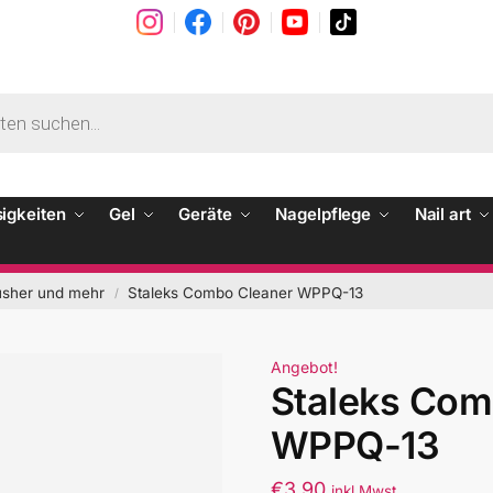
sigkeiten
Gel
Geräte
Nagelpflege
Nail art
sher und mehr
Staleks Combo Cleaner WPPQ-13
/
Angebot!
Staleks Com
WPPQ-13
€
3.90
inkl Mwst.