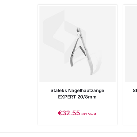
Staleks Nagelhautzange
S
EXPERT 20/8mm
€
32.55
inkl Mwst.