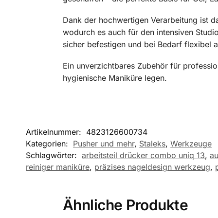
Dank der hochwertigen Verarbeitung ist da
wodurch es auch für den intensiven Studio
sicher befestigen und bei Bedarf flexibel 
Ein unverzichtbares Zubehör für professio
hygienische Maniküre legen.
Artikelnummer:
4823126600734
Kategorien:
Pusher und mehr
,
Staleks
,
Werkzeuge
Schlagwörter:
arbeitsteil drücker combo uniq 13
,
au
reiniger maniküre
,
präzises nageldesign werkzeug
,
Ähnliche Produkte