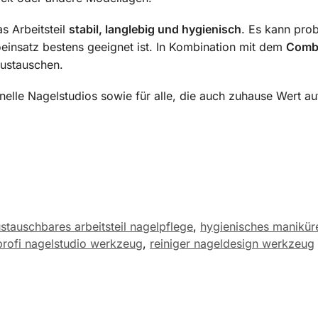
s Arbeitsteil
stabil, langlebig und hygienisch
. Es kann prob
einsatz bestens geeignet ist. In Kombination mit dem
Combo
austauschen.
nelle Nagelstudios sowie für alle, die auch zuhause Wert a
stauschbares arbeitsteil nagelpflege
,
hygienisches manikü
profi nagelstudio werkzeug
,
reiniger nageldesign werkzeug