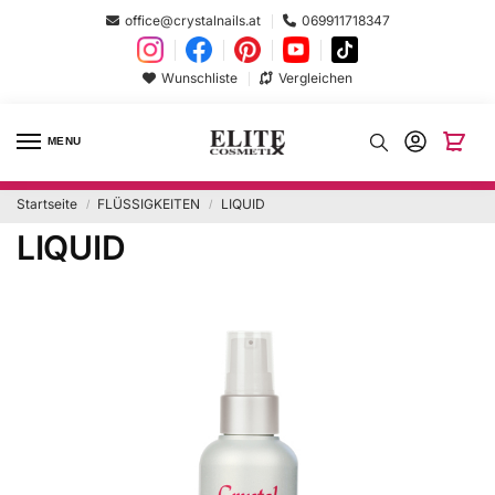
office@crystalnails.at
069911718347
Wunschliste
Vergleichen
MENU
Startseite
FLÜSSIGKEITEN
LIQUID
/
/
LIQUID