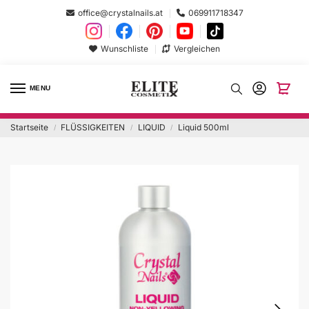
office@crystalnails.at
069911718347
Wunschliste
Vergleichen
MENU
Startseite
FLÜSSIGKEITEN
LIQUID
Liquid 500ml
/
/
/