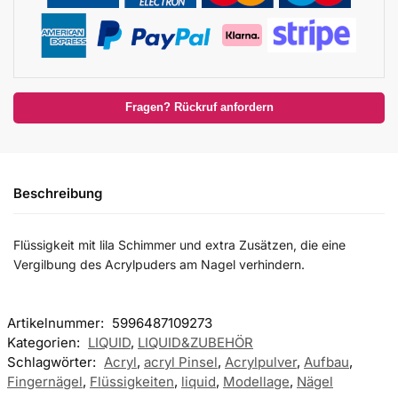
Fragen? Rückruf anfordern
Beschreibung
Flüssigkeit mit lila Schimmer und extra Zusätzen, die eine
Vergilbung des Acrylpuders am Nagel verhindern.
Artikelnummer:
5996487109273
Kategorien:
LIQUID
,
LIQUID&ZUBEHÖR
Schlagwörter:
Acryl
,
acryl Pinsel
,
Acrylpulver
,
Aufbau
,
Fingernägel
,
Flüssigkeiten
,
liquid
,
Modellage
,
Nägel