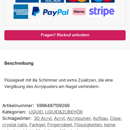
Fragen? Rückruf anfordern
Beschreibung
Flüssigkeit mit lila Schimmer und extra Zusätzen, die eine
Vergilbung des Acrylpuders am Nagel verhindern.
Artikelnummer:
5996487109266
Kategorien:
LIQUID
,
LIQUID&ZUBEHÖR
Schlagwörter:
3D Acryl
,
Acryl
,
Acrylpulver
,
Aufbau
,
Clear
,
crystal nails
,
Farbgel
,
Fingernägel
,
Flüssigkeiten
,
keine