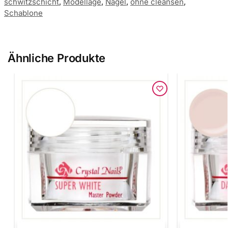
schwitzschicht
,
Modellage
,
Nägel
,
ohne cleansen
,
Schablone
Ähnliche Produkte