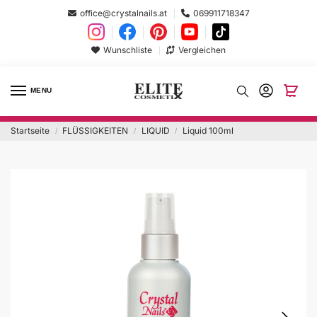
office@crystalnails.at
069911718347
Wunschliste
Vergleichen
MENU
Startseite
FLÜSSIGKEITEN
LIQUID
Liquid 100ml
/
/
/