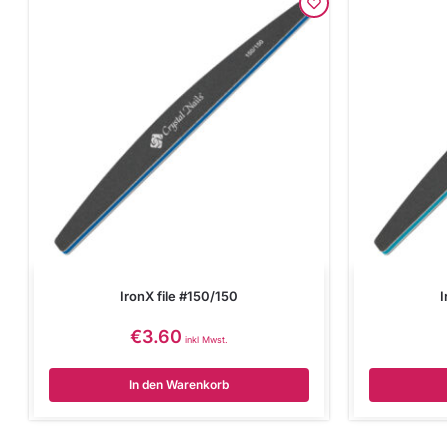
IronX file #150/150
I
€
3.60
inkl Mwst.
In den Warenkorb