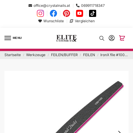
office@crystalnails.at
069911718347
Wunschliste
Vergleichen
MENU
Startseite
Werkzeuge
FEILEN/BUFFER
FEILEN
IronX file #100/100
/
/
/
/