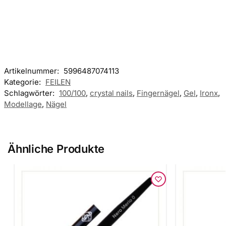
Artikelnummer:
5996487074113
Kategorie:
FEILEN
Schlagwörter:
100/100
,
crystal nails
,
Fingernägel
,
Gel
,
Ironx
,
Modellage
,
Nägel
Ähnliche Produkte