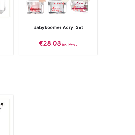
Babyboomer Acryl Set
€
28.08
inkl Mwst.