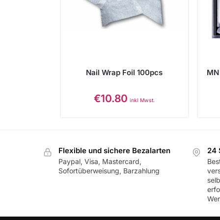
Nail Wrap Foil 100pcs
MN 
€
10.80
inkl Mwst.
Flexible und sichere Bezalarten
24 
Paypal, Visa, Mastercard,
Best
Sofortüberweisung, Barzahlung
ver
sel
erf
Wer