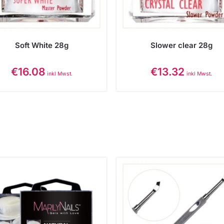
Soft White 28g
Slower clear 28g
€
16.08
€
13.32
inkl Mwst.
inkl Mwst.