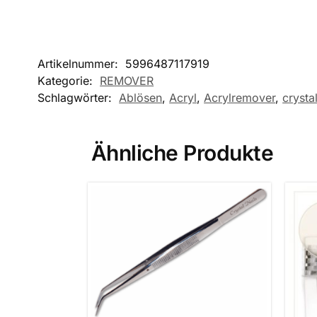
Artikelnummer:
5996487117919
Kategorie:
REMOVER
Schlagwörter:
Ablösen
,
Acryl
,
Acrylremover
,
crystal
Ähnliche Produkte