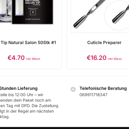
Tip Natural Salon 50Stk #1
Cuticle Preparer
€
4.70
€
16.20
inkl Mwst.
inkl Mwst.
Stunden Lieferung
Telefonische Beratung
elle bis 12:00 Uhr – wir
069911718347
senden dein Paket noch am
ben Tag mit DPD. Die Zustellung
olgt in der Regel am nächsten
ktag.