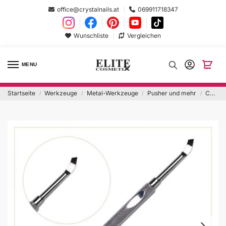
office@crystalnails.at
069911718347
Wunschliste
Vergleichen
MENU
Startseite
Werkzeuge
Metal-Werkzeuge
Pusher und mehr
Cuticle Preparer
/
/
/
/