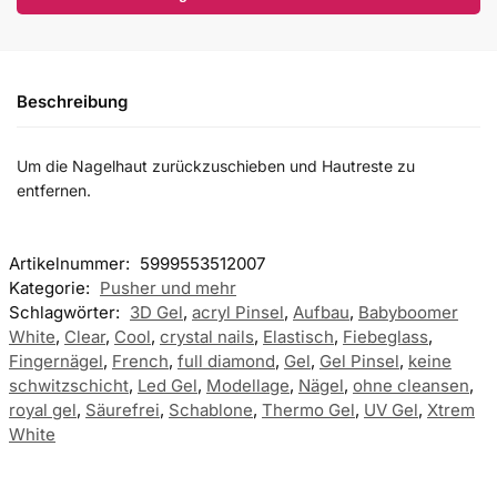
Beschreibung
Um die Nagelhaut zurückzuschieben und Hautreste zu
entfernen.
Artikelnummer:
5999553512007
Kategorie:
Pusher und mehr
Schlagwörter:
3D Gel
,
acryl Pinsel
,
Aufbau
,
Babyboomer
White
,
Clear
,
Cool
,
crystal nails
,
Elastisch
,
Fiebeglass
,
Fingernägel
,
French
,
full diamond
,
Gel
,
Gel Pinsel
,
keine
schwitzschicht
,
Led Gel
,
Modellage
,
Nägel
,
ohne cleansen
,
royal gel
,
Säurefrei
,
Schablone
,
Thermo Gel
,
UV Gel
,
Xtrem
White