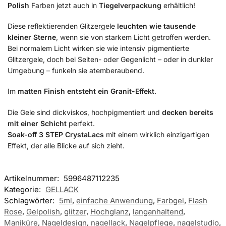
Polish
Farben jetzt auch in
Tiegelverpackung
erhältlich!
Diese reflektierenden Glitzergele
leuchten wie tausende
kleiner Sterne
, wenn sie von starkem Licht getroffen werden.
Bei normalem Licht wirken sie wie intensiv pigmentierte
Glitzergele, doch bei Seiten- oder Gegenlicht – oder in dunkler
Umgebung – funkeln sie atemberaubend.
Im
matten Finish entsteht ein Granit-Effekt
.
Die Gele sind dickviskos, hochpigmentiert und
decken bereits
mit einer Schicht
perfekt.
Soak-off 3 STEP CrystaLacs
mit einem wirklich einzigartigen
Effekt, der alle Blicke auf sich zieht.
Artikelnummer:
5996487112235
Kategorie:
GELLACK
Schlagwörter:
5ml
,
einfache Anwendung
,
Farbgel
,
Flash
Rose
,
Gelpolish
,
glitzer
,
Hochglanz
,
langanhaltend
,
Maniküre
,
Nageldesign
,
nagellack
,
Nagelpflege
,
nagelstudio
,