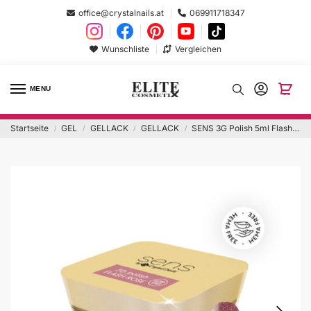
office@crystalnails.at
069911718347
Wunschliste
Vergleichen
MENU
Startseite
GEL
GELLACK
GELLACK
SENS 3G Polish 5ml Flash Rose
/
/
/
/