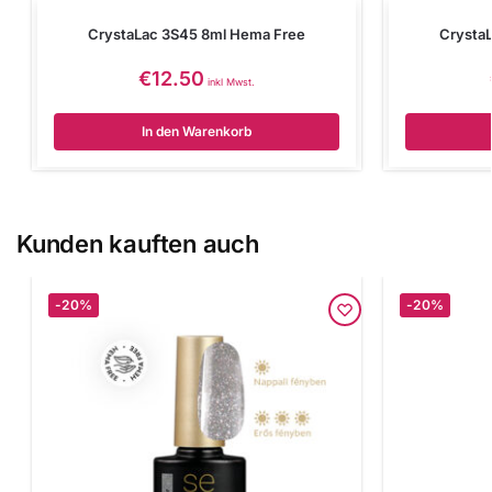
CrystaLac 3S45 8ml Hema Free
Crysta
€
12.50
inkl Mwst.
In den Warenkorb
Kunden kauften auch
-20%
-20%