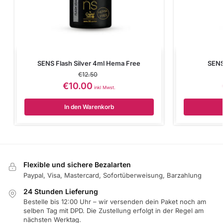
SENS Flash Silver 4ml Hema Free
SENS
€
12.50
€
10.00
inkl Mwst.
In den Warenkorb
Flexible und sichere Bezalarten
Paypal, Visa, Mastercard, Sofortüberweisung, Barzahlung
24 Stunden Lieferung
Bestelle bis 12:00 Uhr – wir versenden dein Paket noch am
selben Tag mit DPD. Die Zustellung erfolgt in der Regel am
nächsten Werktag.