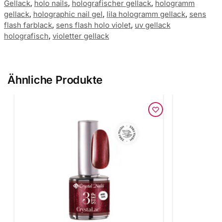
Gellack
,
holo nails
,
holografischer gellack
,
hologramm
gellack
,
holographic nail gel
,
lila hologramm gellack
,
sens
flash farblack
,
sens flash holo violet
,
uv gellack
holografisch
,
violetter gellack
Ähnliche Produkte