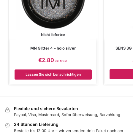
Nicht lieferbar
MN Glitter 4 – holo silver
SENS 3G P
€
2.80
inkl Mwst.
Lassen Sie sich benachrichtigen
Flexible und sichere Bezalarten
Paypal, Visa, Mastercard, Sofortüberweisung, Barzahlung
24 Stunden Lieferung
Bestelle bis 12:00 Uhr – wir versenden dein Paket noch am