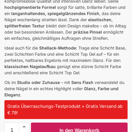
kompromisslose Qualität und intensiven Glanz lieben. Seine
hochpigmentierte Formel
sorgt für satte, brillante Farben und
ein
langanhaltendes, spiegelglänzendes Finish
, das deine
Nägel wochenlang strahlen lässt. Dank der
elastischen,
splitterfreien Textur
bleibt dein Design makellos – ob im Alltag
oder bei besonderen Anlässen. Der
präzise Pinsel
ermöglicht
ein einfaches, gleichmäßiges Auftragen ohne Streifen.
Ideal auch für die
Shellack-Methode
: Trage eine Schicht Base,
zwei Schichten Farbe und eine Schicht Top Gel auf – für ein
perfektes, haltbares Ergebnis mit maximalem Glanz. Für den
klassischen Nagelaufbau
genügt eine dünne Schicht Farbe
und anschließend eine Schicht Top Gel.
Ob im
Studio oder Zuhause
– mit
Sens Flash
verwandelst du
deine Nägel in ein echtes Highlight voller
Glanz, Farbe und
Eleganz
.
Gratis Überraschungs-Testprodukt + Gratis Versand ab
€ 79!
In den Warenkorb