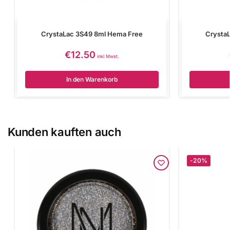
CrystaLac 3S49 8ml Hema Free
Crysta
€
12.50
inkl Mwst.
In den Warenkorb
Kunden kauften auch
-20%