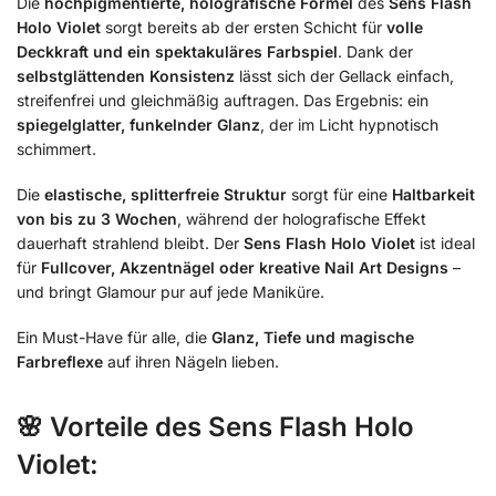
Die
hochpigmentierte, holografische Formel
des
Sens Flash
Holo Violet
sorgt bereits ab der ersten Schicht für
volle
Deckkraft und ein spektakuläres Farbspiel
. Dank der
selbstglättenden Konsistenz
lässt sich der Gellack einfach,
streifenfrei und gleichmäßig auftragen. Das Ergebnis: ein
spiegelglatter, funkelnder Glanz
, der im Licht hypnotisch
schimmert.
Die
elastische, splitterfreie Struktur
sorgt für eine
Haltbarkeit
von bis zu 3 Wochen
, während der holografische Effekt
dauerhaft strahlend bleibt. Der
Sens Flash Holo Violet
ist ideal
für
Fullcover, Akzentnägel oder kreative Nail Art Designs
–
und bringt Glamour pur auf jede Maniküre.
Ein Must-Have für alle, die
Glanz, Tiefe und magische
Farbreflexe
auf ihren Nägeln lieben.
🌸
Vorteile des Sens Flash Holo
Violet: