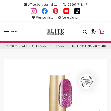
office@crystalnails.at
069911718347
Wunschliste
Vergleichen
MENU
Startseite
GEL
GELLACK
GELLACK
SENS Flash Holo Violet 4ml
/
/
/
/