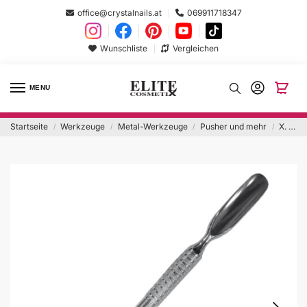
office@crystalnails.at
069911718347
Wunschliste
Vergleichen
MENU
Startseite
Werkzeuge
Metal-Werkzeuge
Pusher und mehr
X. Cuticle Preparer
/
/
/
/