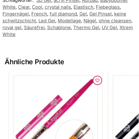
Schlagwörter:
3D Gel
,
acryl Pinsel
,
Aufbau
,
Babyboomer
White
,
Clear
,
Cool
,
crystal nails
,
Elastisch
,
Fiebeglass
,
Fingernägel
,
French
,
full diamond
,
Gel
,
Gel Pinsel
,
keine
schwitzschicht
,
Led Gel
,
Modellage
,
Nägel
,
ohne cleansen
,
royal gel
,
Säurefrei
,
Schablone
,
Thermo Gel
,
UV Gel
,
Xtrem
White
Ähnliche Produkte