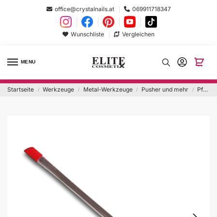
office@crystalnails.at
069911718347
Wunschliste
Vergleichen
MENU
Startseite
Werkzeuge
Metal-Werkzeuge
Pusher und mehr
Pferdefüsschen
/
/
/
/