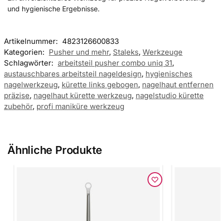
und hygienische Ergebnisse.
Artikelnummer:
4823126600833
Kategorien:
Pusher und mehr
,
Staleks
,
Werkzeuge
Schlagwörter:
arbeitsteil pusher combo uniq 31
,
austauschbares arbeitsteil nageldesign
,
hygienisches
nagelwerkzeug
,
kürette links gebogen
,
nagelhaut entfernen
präzise
,
nagelhaut kürette werkzeug
,
nagelstudio kürette
zubehör
,
profi maniküre werkzeug
Ähnliche Produkte