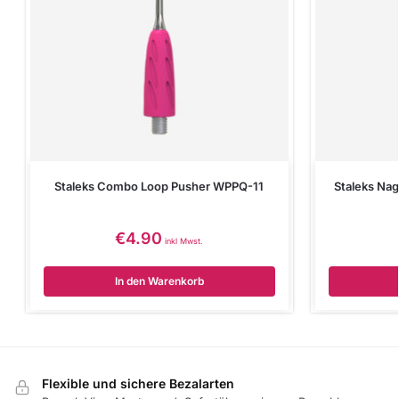
Staleks Combo Loop Pusher WPPQ-11
Staleks Na
€
4.90
inkl Mwst.
In den Warenkorb
Flexible und sichere Bezalarten