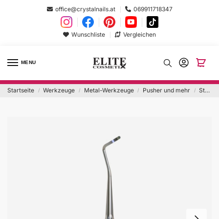
office@crystalnails.at
069911718347
Wunschliste
Vergleichen
MENU
Startseite
Werkzeuge
Metal-Werkzeuge
Pusher und mehr
Staleks Combo Curette Left WPPQ-31
/
/
/
/