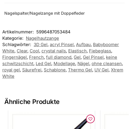
Nagelspalter/Nagelzange mit Doppelfeder
Artikelnummer:
5996487053484
Kategorie:
Nagelhautzange
Schlagwörter:
3D Gel
,
acryl Pinsel
,
Aufbau
,
Babyboomer
White
,
Clear
,
Cool
,
crystal nails
,
Elastisch
,
Fiebeglass
,
Fingernägel
,
French
,
full diamond
,
Gel
,
Gel Pinsel
,
keine
schwitzschicht
,
Led Gel
,
Modellage
,
Nägel
,
ohne cleansen
,
royal gel
,
Säurefrei
,
Schablone
,
Thermo Gel
,
UV Gel
,
Xtrem
White
Ähnliche Produkte