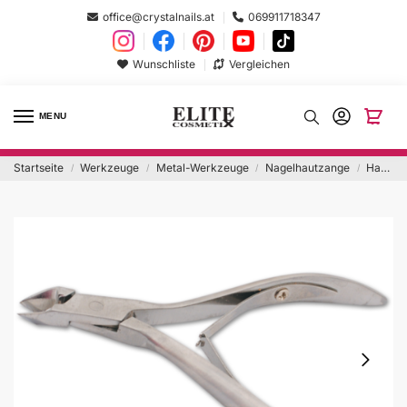
office@crystalnails.at
069911718347
Wunschliste
Vergleichen
MENU
Startseite
Werkzeuge
Metal-Werkzeuge
Nagelhautzange
Hautzange
/
/
/
/