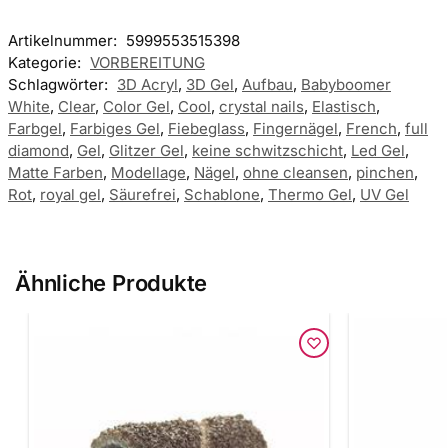
Artikelnummer:
5999553515398
Kategorie:
VORBEREITUNG
Schlagwörter:
3D Acryl
,
3D Gel
,
Aufbau
,
Babyboomer
White
,
Clear
,
Color Gel
,
Cool
,
crystal nails
,
Elastisch
,
Farbgel
,
Farbiges Gel
,
Fiebeglass
,
Fingernägel
,
French
,
full
diamond
,
Gel
,
Glitzer Gel
,
keine schwitzschicht
,
Led Gel
,
Matte Farben
,
Modellage
,
Nägel
,
ohne cleansen
,
pinchen
,
Rot
,
royal gel
,
Säurefrei
,
Schablone
,
Thermo Gel
,
UV Gel
Ähnliche Produkte