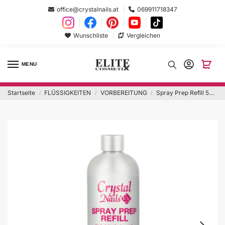
office@crystalnails.at
069911718347
Wunschliste
Vergleichen
MENU
Startseite
FLÜSSIGKEITEN
VORBEREITUNG
Spray Prep Refill 500ml
/
/
/