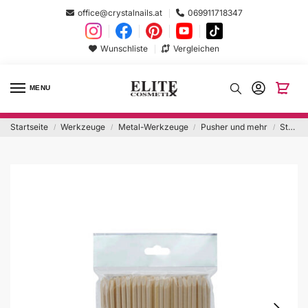
office@crystalnails.at
069911718347
Wunschliste
Vergleichen
MENU
Startseite
Werkzeuge
Metal-Werkzeuge
Pusher und mehr
Staleks Orangenholz Stäbchen 75mm
/
/
/
/