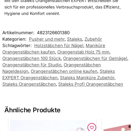
Mit den Staleks Orangenstäbchen EXPERT entscheiden Sie
sich für ein professionelles Verbrauchsprodukt, das Effizienz,
Hygiene und Komfort vereint.
Artikelnummer:
4823126601380
Kategorien:
Pusher und mehr
,
Staleks
,
Zubehör
Schlagwörter:
Holzstäbchen für Nägel
,
Maniküre
Orangenstäbchen kaufen
,
Orangenstab Holz 75 mm
,
Orangenstäbchen 100 Stück
,
Orangenstäbchen für Gelnägel
,
Orangenstäbchen für Studio
,
Orangenstäbchen
Nageldesign
,
Orangenstäbchen online kaufen
,
Staleks
EXPERT Orangenstäbchen
,
Staleks Maniküre Zubehör
,
Staleks Orangenstäbchen
,
Staleks Profi Orangenstäbchen
Ähnliche Produkte