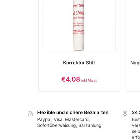
Korrektur Stift
Nage
€
4.08
inkl Mwst.
Flexible und sichere Bezalarten
24 
Paypal, Visa, Mastercard,
Best
Sofortüberweisung, Barzahlung
ver
sel
erf