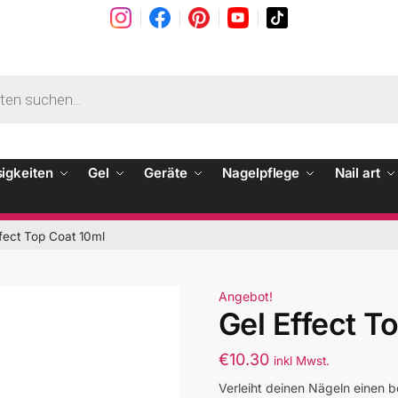
sigkeiten
Gel
Geräte
Nagelpflege
Nail art
ffect Top Coat 10ml
Angebot!
Gel Effect T
€
10.30
inkl Mwst.
Verleiht deinen Nägeln einen b