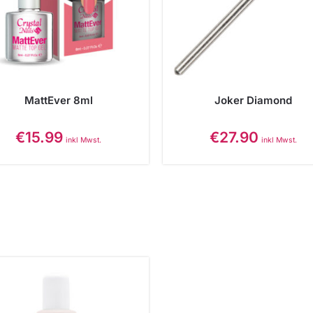
MattEver 8ml
Joker Diamond
€
15.99
€
27.90
inkl Mwst.
inkl Mwst.