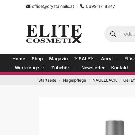
office@crystalnails.at
069911718347
Home
Shop
Magazin
%SALE%
Acryl
Flüs
Werkzeuge
Zubehör
Newsletter
Kontakt
Startseite
Nagelpflege
NAGELLACK
Gel E
/
/
/