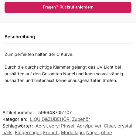
Fragen? Rückruf anfordern
Beschreibung
Zum perfekten halten der C Kurve.
Durch die durchsichtige Klammer gelangt das UV Licht bei
aushärten auf den Gesamten Nagel und kann so vollständig
aushärten und hinterlässt keine unausgehärteten Stellen.
Artikelnummer:
5996487051107
Kategorien:
LIQUID&ZUBEHÖR
,
Zubehör
Schlagwörter:
Acryl
,
acryl Pinsel
,
Acrylpulver
,
Clear
,
crystal
nails
,
Fingernägel
,
French
,
Modellage
,
Nägel
,
ohne