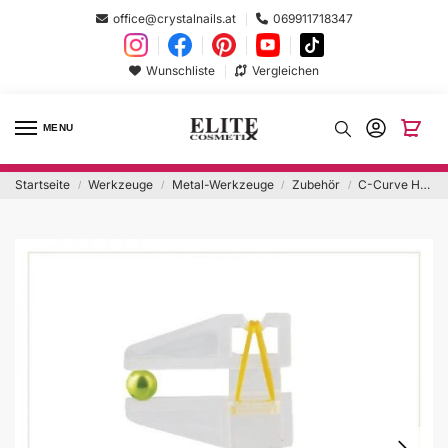
office@crystalnails.at
069911718347
Wunschliste
Vergleichen
MENU
Startseite
Werkzeuge
Metal-Werkzeuge
Zubehör
C-Curve Holder Clear Pinch Klammer
/
/
/
/