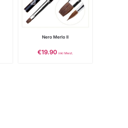
Nero Merlo II
€
19.90
inkl Mwst.