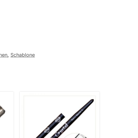
hen
,
Schablone