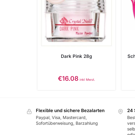
Dark Pink 28g
Sch
€
16.08
inkl Mwst.
Flexible und sichere Bezalarten
24 
Paypal, Visa, Mastercard,
Best
Sofortüberweisung, Barzahlung
ver
sel
erf