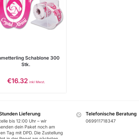
metterling Schablone 300
Stk.
€
16.32
inkl Mwst.
Stunden Lieferung
Telefonische Beratung
elle bis 12:00 Uhr – wir
069911718347
senden dein Paket noch am
ben Tag mit DPD. Die Zustellung
olgt in der Regel am nächsten