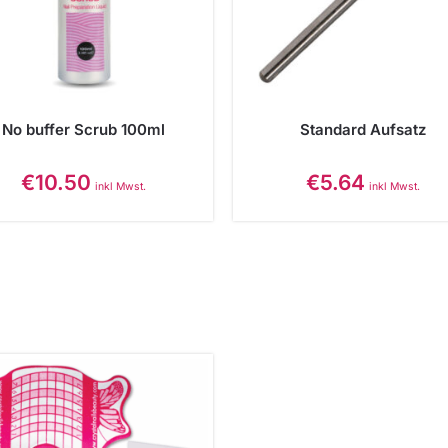
No buffer Scrub 100ml
Standard Aufsatz
€
10.50
€
5.64
inkl Mwst.
inkl Mwst.