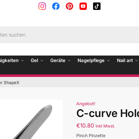
sigkeiten
Gel
Geräte
Nagelpflege
Nail art
er ShapeX
Angebot!
C-curve Hol
€
10.80
inkl Mwst.
Pinch Pinzette