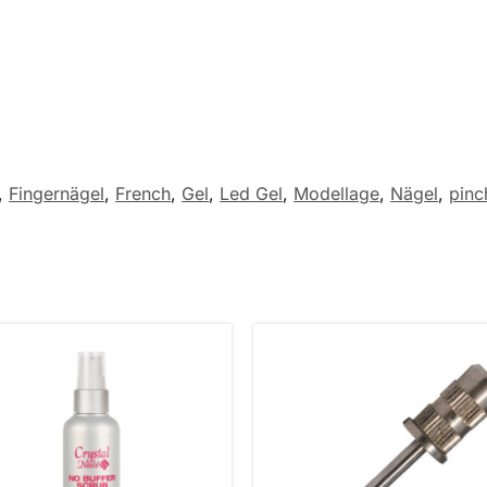
,
Fingernägel
,
French
,
Gel
,
Led Gel
,
Modellage
,
Nägel
,
pinc