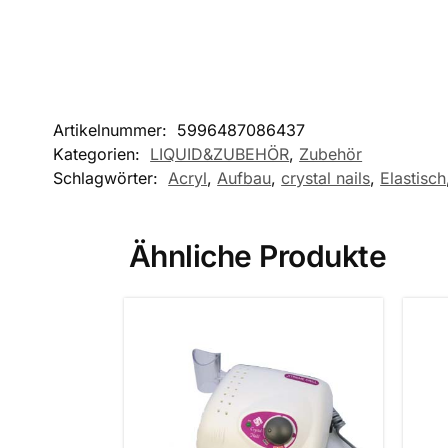
Artikelnummer:
5996487086437
Kategorien:
LIQUID&ZUBEHÖR
,
Zubehör
Schlagwörter:
Acryl
,
Aufbau
,
crystal nails
,
Elastisch
Ähnliche Produkte