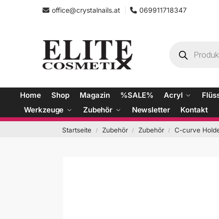
office@crystalnails.at
069911718347
Home
Shop
Magazin
%SALE%
Acryl
Flüs
Werkzeuge
Zubehör
Newsletter
Kontakt
Startseite
Zubehör
Zubehör
C-curve Hold
/
/
/