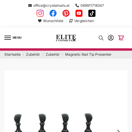
office@crystalnails.at
069911718347
Wunschliste
Vergleichen
MENU
Startseite
Zubehör
Zubehör
Magnetic Nail Tip Presenter
/
/
/