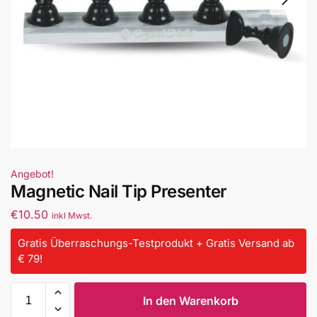
Angebot!
Magnetic Nail Tip Presenter
€
10.50
inkl Mwst.
Gratis Überraschungs-Testprodukt + Gratis Versand ab
€ 79!
In den Warenkorb