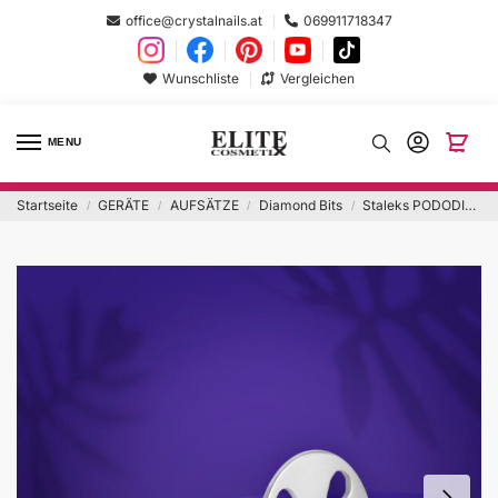
office@crystalnails.at
069911718347
Wunschliste
Vergleichen
MENU
Startseite
GERÄTE
AUFSÄTZE
Diamond Bits
Staleks PODODISC L EXPERT – Verlängerte Pediküre-Scheibe + 180er Einwegfeilen (5 Stk) | 25 mm Durchmesser
/
/
/
/