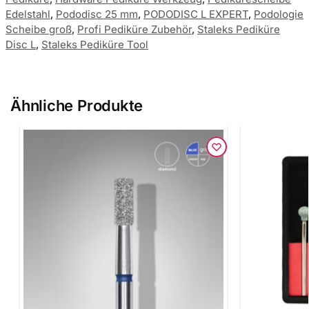
Edelstahl
,
Pododisc 25 mm
,
PODODISC L EXPERT
,
Podologie
Scheibe groß
,
Profi Pediküre Zubehör
,
Staleks Pediküre
Disc L
,
Staleks Pediküre Tool
Ähnliche Produkte