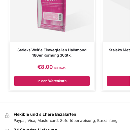
Staleks Weiße Einwegfeilen Halbmond
Staleks Me
180er Körnung 30Stk.
€
8.00
inkl Mwst.
In den Warenkorb
Flexible und sichere Bezalarten
Paypal, Visa, Mastercard, Sofortüberweisung, Barzahlung
24 Stunden Lieferung