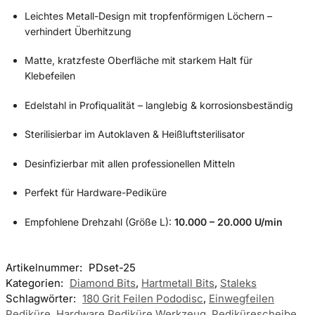
Leichtes Metall-Design mit tropfenförmigen Löchern –
verhindert Überhitzung
Matte, kratzfeste Oberfläche mit starkem Halt für
Klebefeilen
Edelstahl in Profiqualität – langlebig & korrosionsbeständig
Sterilisierbar im Autoklaven & Heißluftsterilisator
Desinfizierbar mit allen professionellen Mitteln
Perfekt für Hardware-Pediküre
Empfohlene Drehzahl (Größe L):
10.000 – 20.000 U/min
Artikelnummer:
PDset-25
Kategorien:
Diamond Bits
,
Hartmetall Bits
,
Staleks
Schlagwörter:
180 Grit Feilen Pododisc
,
Einwegfeilen
Pediküre
,
Hardware Pediküre Werkzeug
,
Pedikürescheibe