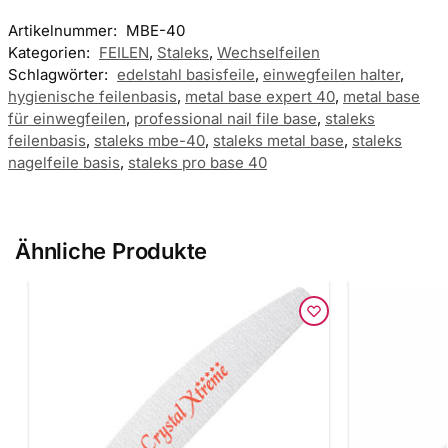
Artikelnummer:
MBE-40
Kategorien:
FEILEN
,
Staleks
,
Wechselfeilen
Schlagwörter:
edelstahl basisfeile
,
einwegfeilen halter
,
hygienische feilenbasis
,
metal base expert 40
,
metal base
für einwegfeilen
,
professional nail file base
,
staleks
feilenbasis
,
staleks mbe-40
,
staleks metal base
,
staleks
nagelfeile basis
,
staleks pro base 40
Ähnliche Produkte