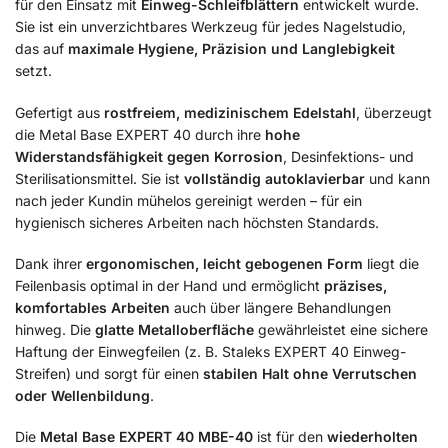
für den Einsatz mit
Einweg-Schleifblättern
entwickelt wurde.
Sie ist ein unverzichtbares Werkzeug für jedes Nagelstudio,
das auf
maximale Hygiene, Präzision und Langlebigkeit
setzt.
Gefertigt aus
rostfreiem, medizinischem Edelstahl
, überzeugt
die Metal Base EXPERT 40 durch ihre
hohe
Widerstandsfähigkeit gegen Korrosion
, Desinfektions- und
Sterilisationsmittel. Sie ist
vollständig autoklavierbar
und kann
nach jeder Kundin mühelos gereinigt werden – für ein
hygienisch sicheres Arbeiten nach höchsten Standards.
Dank ihrer
ergonomischen, leicht gebogenen Form
liegt die
Feilenbasis optimal in der Hand und ermöglicht
präzises,
komfortables Arbeiten
auch über längere Behandlungen
hinweg. Die
glatte Metalloberfläche
gewährleistet eine sichere
Haftung der Einwegfeilen (z. B. Staleks EXPERT 40 Einweg-
Streifen) und sorgt für einen
stabilen Halt ohne Verrutschen
oder Wellenbildung
.
Die
Metal Base EXPERT 40 MBE-40
ist für den
wiederholten