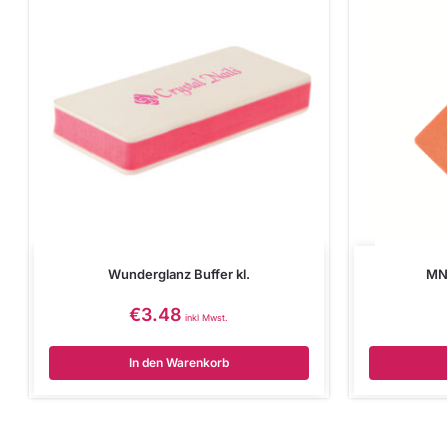
Wunderglanz Buffer kl.
MN 
€
3.48
inkl Mwst.
In den Warenkorb