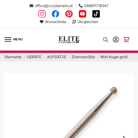
office@crystalnails.at
069911718347
Wunschliste
Vergleichen
MENU
Startseite
GERÄTE
AUFSÄTZE
Diamond Bits
Mini Kugel groß
/
/
/
/