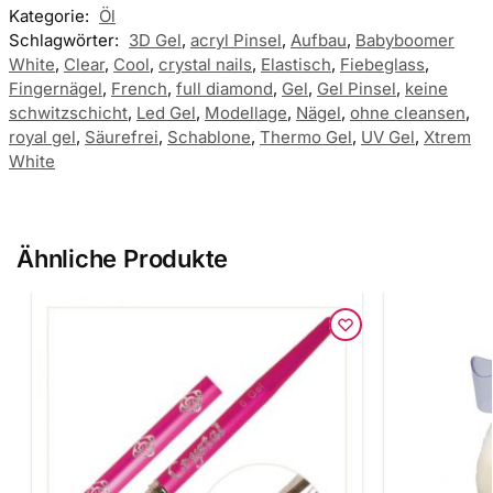
Kategorie:
Öl
Schlagwörter:
3D Gel
,
acryl Pinsel
,
Aufbau
,
Babyboomer
White
,
Clear
,
Cool
,
crystal nails
,
Elastisch
,
Fiebeglass
,
Fingernägel
,
French
,
full diamond
,
Gel
,
Gel Pinsel
,
keine
schwitzschicht
,
Led Gel
,
Modellage
,
Nägel
,
ohne cleansen
,
royal gel
,
Säurefrei
,
Schablone
,
Thermo Gel
,
UV Gel
,
Xtrem
White
Ähnliche Produkte