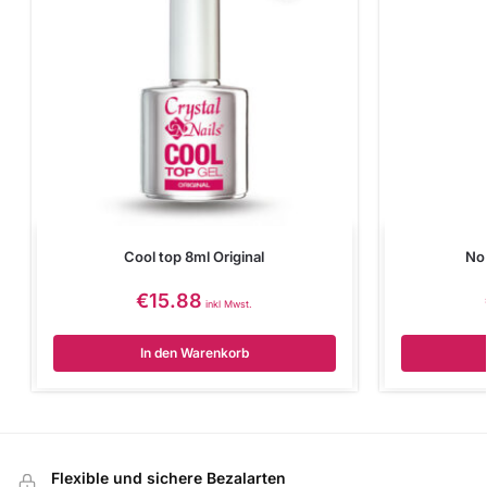
Cool top 8ml Original
No
€
15.88
inkl Mwst.
In den Warenkorb
Flexible und sichere Bezalarten