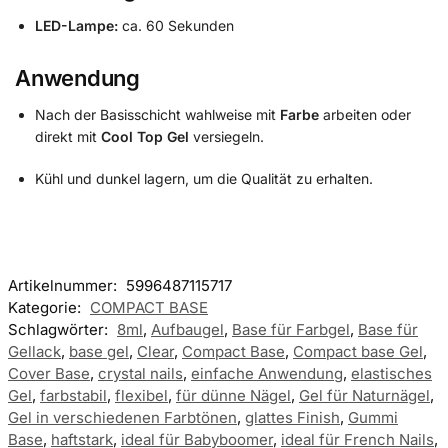
LED-Lampe:
ca. 60 Sekunden
Anwendung
Nach der Basisschicht wahlweise mit
Farbe
arbeiten oder
direkt mit
Cool Top Gel
versiegeln.
Kühl und dunkel lagern, um die Qualität zu erhalten.
Artikelnummer:
5996487115717
Kategorie:
COMPACT BASE
Schlagwörter:
8ml
,
Aufbaugel
,
Base für Farbgel
,
Base für
Gellack
,
base gel
,
Clear
,
Compact Base
,
Compact base Gel
,
Cover Base
,
crystal nails
,
einfache Anwendung
,
elastisches
Gel
,
farbstabil
,
flexibel
,
für dünne Nägel
,
Gel für Naturnägel
,
Gel in verschiedenen Farbtönen
,
glattes Finish
,
Gummi
Base
,
haftstark
,
ideal für Babyboomer
,
ideal für French Nails
,