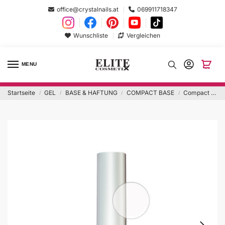
office@crystalnails.at
069911718347
Wunschliste
Vergleichen
MENU
Startseite
GEL
BASE & HAFTUNG
COMPACT BASE
Compact Base 8ml clear Hema Free
/
/
/
/