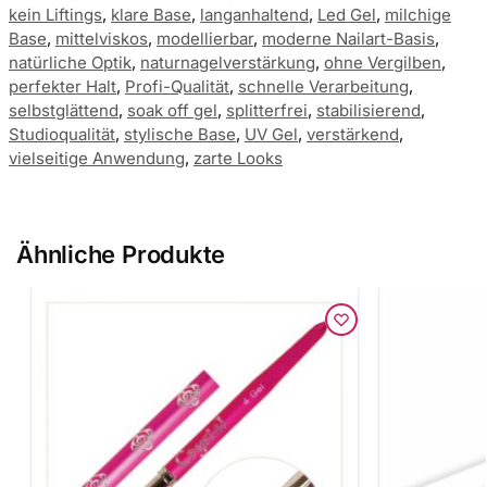
kein Liftings
,
klare Base
,
langanhaltend
,
Led Gel
,
milchige
Base
,
mittelviskos
,
modellierbar
,
moderne Nailart-Basis
,
natürliche Optik
,
naturnagelverstärkung
,
ohne Vergilben
,
perfekter Halt
,
Profi-Qualität
,
schnelle Verarbeitung
,
selbstglättend
,
soak off gel
,
splitterfrei
,
stabilisierend
,
Studioqualität
,
stylische Base
,
UV Gel
,
verstärkend
,
vielseitige Anwendung
,
zarte Looks
Ähnliche Produkte