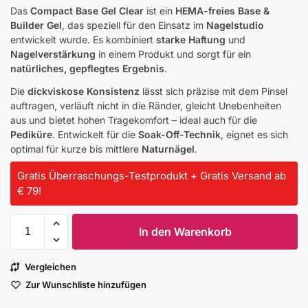
Das
Compact Base Gel Clear
ist ein
HEMA-freies Base &
Builder Gel
, das speziell für den Einsatz im
Nagelstudio
entwickelt wurde. Es kombiniert
starke Haftung
und
Nagelverstärkung
in einem Produkt und sorgt für ein
natürliches, gepflegtes Ergebnis
.
Die
dickviskose Konsistenz
lässt sich präzise mit dem Pinsel
auftragen, verläuft nicht in die Ränder, gleicht Unebenheiten
aus und bietet hohen Tragekomfort – ideal auch für die
Pediküre
. Entwickelt für die
Soak-Off-Technik
, eignet es sich
optimal für kurze bis mittlere
Naturnägel
.
Gratis Überraschungs-Testprodukt + Gratis Versand ab
€ 79!
In den Warenkorb
Vergleichen
Zur Wunschliste hinzufügen