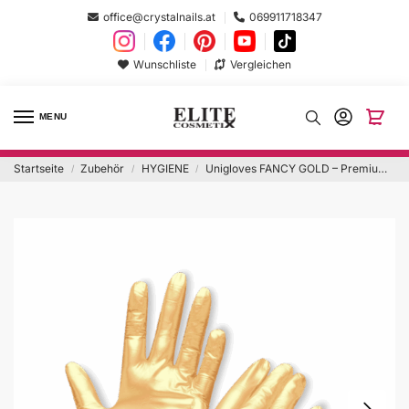
office@crystalnails.at
069911718347
Wunschliste
Vergleichen
MENU
Startseite
Zubehör
HYGIENE
Unigloves FANCY GOLD – Premium Nitrilhandschuhe 100Stk. ‚M‘
/
/
/