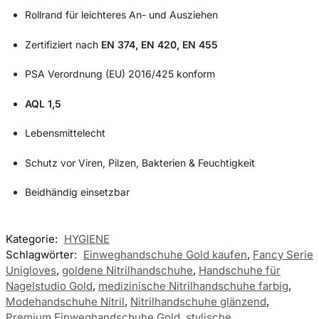
Rollrand für leichteres An- und Ausziehen
Zertifiziert nach
EN 374, EN 420, EN 455
PSA Verordnung (EU) 2016/425 konform
AQL 1,5
Lebensmittelecht
Schutz vor Viren, Pilzen, Bakterien & Feuchtigkeit
Beidhändig einsetzbar
Kategorie:
HYGIENE
Schlagwörter:
Einweghandschuhe Gold kaufen
,
Fancy Serie
Unigloves
,
goldene Nitrilhandschuhe
,
Handschuhe für
Nagelstudio Gold
,
medizinische Nitrilhandschuhe farbig
,
Modehandschuhe Nitril
,
Nitrilhandschuhe glänzend
,
Premium Einweghandschuhe Gold
,
stylische