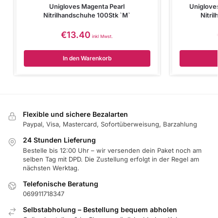
Unigloves Magenta Pearl
Uniglove
Nitrilhandschuhe 100Stk `M`
Nitri
€
13.40
inkl Mwst.
In den Warenkorb
Flexible und sichere Bezalarten
Paypal, Visa, Mastercard, Sofortüberweisung, Barzahlung
24 Stunden Lieferung
Bestelle bis 12:00 Uhr – wir versenden dein Paket noch am
selben Tag mit DPD. Die Zustellung erfolgt in der Regel am
nächsten Werktag.
Telefonische Beratung
069911718347
Selbstabholung – Bestellung bequem abholen