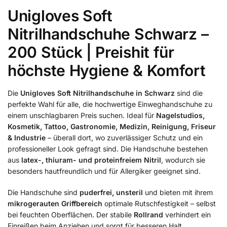
Unigloves Soft
Nitrilhandschuhe Schwarz –
200 Stück | Preishit für
höchste Hygiene & Komfort
Die
Unigloves Soft Nitrilhandschuhe in Schwarz
sind die
perfekte Wahl für alle, die hochwertige Einweghandschuhe zu
einem unschlagbaren Preis suchen. Ideal für
Nagelstudios,
Kosmetik, Tattoo, Gastronomie, Medizin, Reinigung, Friseur
& Industrie
– überall dort, wo zuverlässiger Schutz und ein
professioneller Look gefragt sind. Die Handschuhe bestehen
aus
latex-, thiuram- und proteinfreiem Nitril
, wodurch sie
besonders hautfreundlich und für Allergiker geeignet sind.
Die Handschuhe sind
puderfrei, unsteril
und bieten mit ihrem
mikrogerauten Griffbereich
optimale Rutschfestigkeit – selbst
bei feuchten Oberflächen. Der stabile
Rollrand
verhindert ein
Einreißen beim Anziehen und sorgt für besseren Halt.