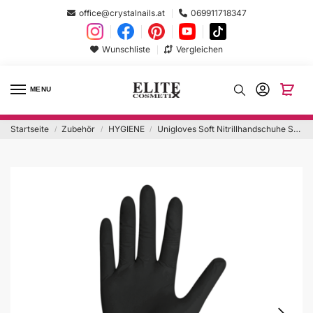
office@crystalnails.at
069911718347
Wunschliste
Vergleichen
MENU
Startseite
Zubehör
HYGIENE
Unigloves Soft Nitrillhandschuhe Schwarz ‚S‘ 200 Stück
/
/
/