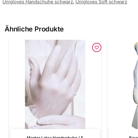
Unigloves Handschuhe schwarz
,
Unigloves Soft schwarz
Ähnliche Produkte
Maxter Latex Handschuhe / S
Bau