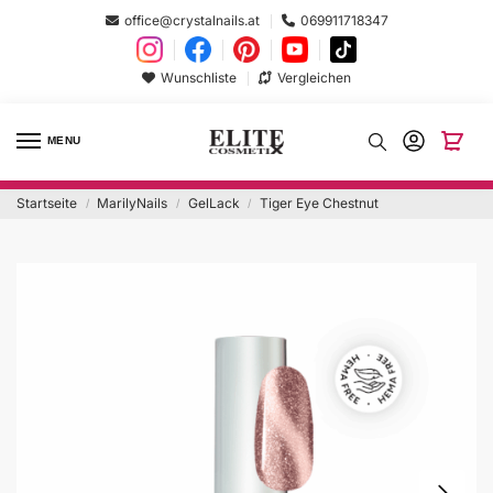
office@crystalnails.at
069911718347
Wunschliste
Vergleichen
MENU
Startseite
MarilyNails
GelLack
Tiger Eye Chestnut
/
/
/