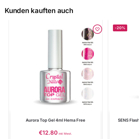
Kunden kauften auch
-20%
Aurora Top Gel 4ml Hema Free
SENS Flas
€
12.80
inkl Mwst.