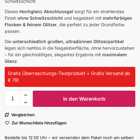
Schwitzschicht
Dieses
Hochglanz Abschlussgel
sorgt für ein strahlendes
Finish
ohne Schwitzschicht
und begeistert mit
mehrfarbigen
Flocken & feinem Glitzer
, die perfekt zu jeder Grundfarbe
passen.
Die
unterschiedlich großen, ultradünnen Glitzerpartikel
legen sich nahtlos in die Nageloberfläche, ohne hervorzustehen
– für ein gleichmäßiges, elegantes Ergebnis mit
maximalem
Glanz
.
Gratis Überraschungs-Testprodukt + Gratis Versand ab
€ 79!
In den Warenkorb
Vergleichen
Zur Wunschliste hinzufügen
Bestelle bis 12:00 Uhr – wir versenden dein Paket noch am selben