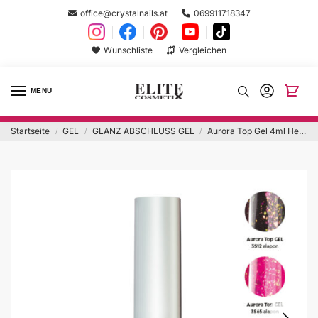
office@crystalnails.at
069911718347
Wunschliste
Vergleichen
MENU
Startseite
GEL
GLANZ ABSCHLUSS GEL
Aurora Top Gel 4ml Hema Free
/
/
/